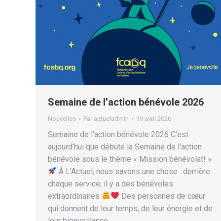
Semaine de l’action bénévole 2026
Nouvelles
Par
actueladmin
19 avril 2026
Semaine de l’action bénévole 2026 C’est
aujourd’hui que débute la Semaine de l’action
bénévole sous le thème « Mission bénévolat! »
À L’Actuel, nous savons une chose : derrière
chaque service, il y a des bénévoles
extraordinaires
Des personnes de cœur
qui donnent de leur temps, de leur énergie et de
leur bienveillance…