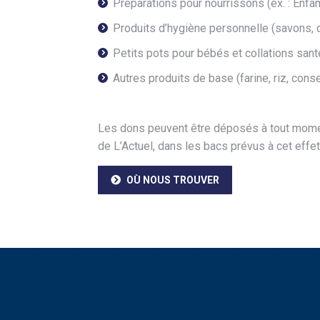
Préparations pour nourrissons (ex. : Enfam
Produits d’hygiène personnelle (savons, d
Petits pots pour bébés et collations sant
Autres produits de base (farine, riz, conse
Les dons peuvent être déposés à tout momen
de L’Actuel, dans les bacs prévus à cet effet
OÙ NOUS TROUVER