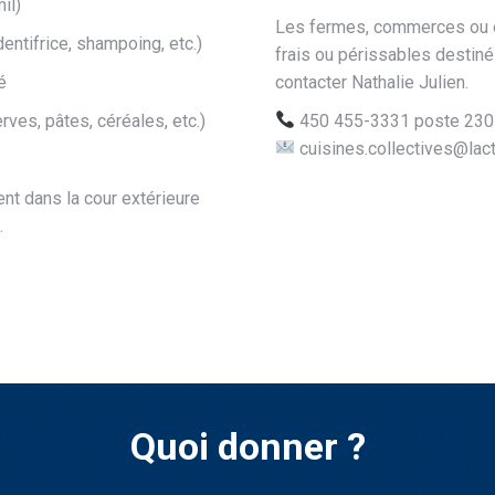
il)
Les fermes, commerces ou ép
entifrice, shampoing, etc.)
frais ou périssables destiné
é
contacter Nathalie Julien.
rves, pâtes, céréales, etc.)
450 455-3331 poste 230
cuisines.collectives@lact
t dans la cour extérieure
.
Quoi donner ?