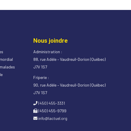
Nous joindre
es
Administration :
imordial
88, rue Adèle – Vaudreuil-Dorion (Québec)
s malades
J7V 1S7
de
Friperie :
90, rue Adèle – Vaudreuil-Dorion (Québec)
J7V 1S7
(450) 455-3331
(450) 455-9799
info@lactuel.org