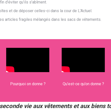
n d’éviter qu’ils s’abîment.
oîtes et de déposer celles-ci dans la cour de L’Actuel.
des articles fragiles mélangés dans les sacs de vêtements.
Pourquoi on donne ?
Qu’est-ce qu’on donne ?
seconde vie aux vêtements et aux biens to