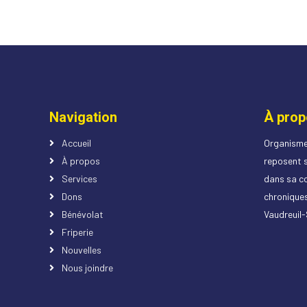
Navigation
À prop
Accueil
Organisme 
À propos
reposent s
Services
dans sa co
Dons
chroniques
Bénévolat
Vaudreuil
Friperie
Nouvelles
Nous joindre