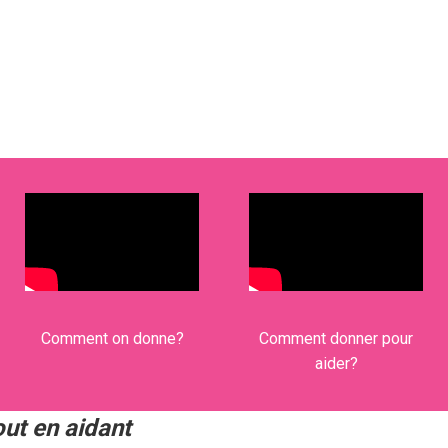
Comment on donne?
Comment donner pour
aider?
ut en aidant