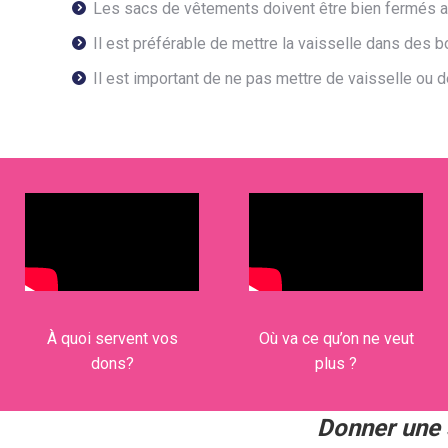
Les sacs de vêtements doivent être bien fermés afi
Il est préférable de mettre la vaisselle dans des b
Il est important de ne pas mettre de vaisselle ou 
À quoi servent vos
Où va ce qu’on ne veut
dons?
plus ?
Donner une 