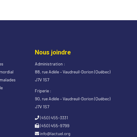
Nous joindre
es
Administration :
imordial
88, rue Adèle – Vaudreuil-Dorion (Québec)
s malades
J7V 1S7
de
Friperie :
90, rue Adèle – Vaudreuil-Dorion (Québec)
J7V 1S7
(450) 455-3331
(450) 455-9799
info@lactuel.org