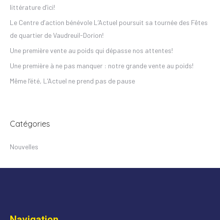
littérature d’ici!
Le Centre d’action bénévole L’Actuel poursuit sa tournée des Fêtes
de quartier de Vaudreuil-Dorion!
Une première vente au poids qui dépasse nos attentes!
Une première à ne pas manquer : notre grande vente au poids!
Même l’été, L’Actuel ne prend pas de pause
Catégories
Nouvelles
Navigation