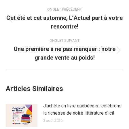
Navigation
ONGLET PRÉCÉDENT
de
Cet été et cet automne, L’Actuel part à votre
Onglet
rencontre!
commentaire
précédent
ONGLET SUIVANT
Une première à ne pas manquer : notre
Onglet
grande vente au poids!
suivant
Articles Similaires
J’achète un livre québécois : célébrons
la richesse de notre littérature d’ici!
3 août 2026