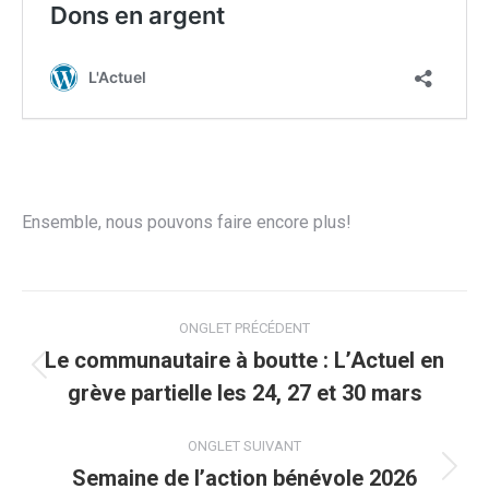
Ensemble, nous pouvons faire encore plus!
Navigation
ONGLET PRÉCÉDENT
de
Le communautaire à boutte : L’Actuel en
Onglet
grève partielle les 24, 27 et 30 mars
commentaire
précédent
ONGLET SUIVANT
Semaine de l’action bénévole 2026
Onglet