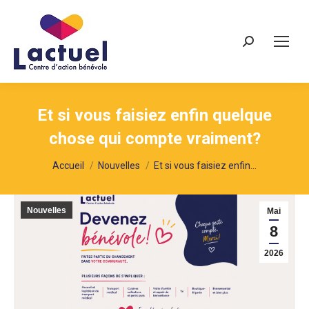
Recherche
Et si vous faisiez enfin quelque
chose qui compte vraiment?
Vous êtes ici :
Accueil
Nouvelles
Et si vous faisiez enfin…
Nouvelles
Mai
8
2026