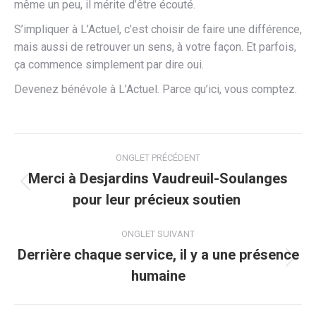
même un peu, il mérite d’être écouté.
S’impliquer à L’Actuel, c’est choisir de faire une différence,
mais aussi de retrouver un sens, à votre façon. Et parfois,
ça commence simplement par dire oui.
Devenez bénévole à L’Actuel. Parce qu’ici, vous comptez.
Navigation
ONGLET PRÉCÉDENT
de
Merci à Desjardins Vaudreuil-Soulanges
Onglet
pour leur précieux soutien
commentaire
précédent
ONGLET SUIVANT
Derrière chaque service, il y a une présence
Onglet
humaine
suivant